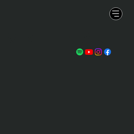
MIK
MAREE
E
N