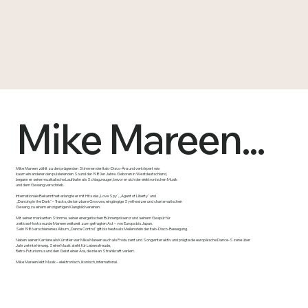
THIS IS MIKE MAREEN
Mike Mareen...
Mike Mareen zählt zu den prägenden Stimmen der Italo-Disco-Ära und verkörpert wie
kaum ein anderer den pulsierenden Sound der 1980er Jahre. Geboren in Westdeutschland,
begann er seine musikalische Laufbahn als Schlagzeuger, bevor er sich der elektronischen Musik
und dem Gesang verschrieb.
Internationale Bekanntheit erlangte er mit Hits wie „Love Spy“, „Agent of Liberty“ und
„Dancing in the Dark“ – Tracks, die tanzbare Grooves, eingängige Synthesizer und charismatischen
Gesang zu einem einzigartigen Klangbild vereinen.
Mit seiner markanten Stimme, seiner energetischen Bühnenpräsenz und seinem Gespür für
zeitlose Hooks wurde Mareen weltweit zum gefragten Act – von Europa bis Japan.
Sein 1986 erschienenes Album „Dance Control“ gilt bis heute als Meilenstein der Italo-Disco-Bewegung.
Neben seiner Karriere als Künstler war Mike Mareen auch als Produzent und Songwriter aktiv und prägte die europäische Dance-Szene über
Jahrzehnte hinweg. Seine Musik steht für Lebensfreude,
Retro-Futurismus und den Geist einer Ära, die nie an Strahlkraft verliert.
Mike Mareen lebt Musik – elektronisch, ikonisch, international.